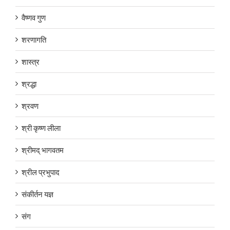
वैष्णव गुण
शरणागति
शास्त्र
श्रद्धा
श्रवण
श्री कृष्ण लीला
श्रीमद् भागवतम
श्रील प्रभुपाद
संकीर्तन यज्ञ
संग