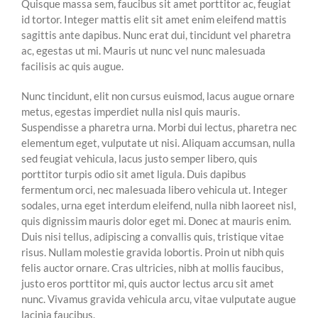
Quisque massa sem, faucibus sit amet porttitor ac, feugiat
id tortor. Integer mattis elit sit amet enim eleifend mattis
sagittis ante dapibus. Nunc erat dui, tincidunt vel pharetra
ac, egestas ut mi. Mauris ut nunc vel nunc malesuada
facilisis ac quis augue.
Nunc tincidunt, elit non cursus euismod, lacus augue ornare
metus, egestas imperdiet nulla nisl quis mauris.
Suspendisse a pharetra urna. Morbi dui lectus, pharetra nec
elementum eget, vulputate ut nisi. Aliquam accumsan, nulla
sed feugiat vehicula, lacus justo semper libero, quis
porttitor turpis odio sit amet ligula. Duis dapibus
fermentum orci, nec malesuada libero vehicula ut. Integer
sodales, urna eget interdum eleifend, nulla nibh laoreet nisl,
quis dignissim mauris dolor eget mi. Donec at mauris enim.
Duis nisi tellus, adipiscing a convallis quis, tristique vitae
risus. Nullam molestie gravida lobortis. Proin ut nibh quis
felis auctor ornare. Cras ultricies, nibh at mollis faucibus,
justo eros porttitor mi, quis auctor lectus arcu sit amet
nunc. Vivamus gravida vehicula arcu, vitae vulputate augue
lacinia faucibus.