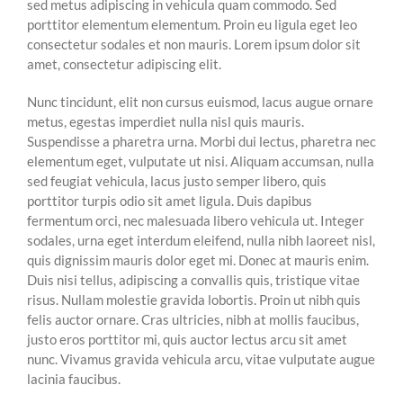
sed metus adipiscing in vehicula quam commodo. Sed
porttitor elementum elementum. Proin eu ligula eget leo
consectetur sodales et non mauris. Lorem ipsum dolor sit
amet, consectetur adipiscing elit.
Nunc tincidunt, elit non cursus euismod, lacus augue ornare
metus, egestas imperdiet nulla nisl quis mauris.
Suspendisse a pharetra urna. Morbi dui lectus, pharetra nec
elementum eget, vulputate ut nisi. Aliquam accumsan, nulla
sed feugiat vehicula, lacus justo semper libero, quis
porttitor turpis odio sit amet ligula. Duis dapibus
fermentum orci, nec malesuada libero vehicula ut. Integer
sodales, urna eget interdum eleifend, nulla nibh laoreet nisl,
quis dignissim mauris dolor eget mi. Donec at mauris enim.
Duis nisi tellus, adipiscing a convallis quis, tristique vitae
risus. Nullam molestie gravida lobortis. Proin ut nibh quis
felis auctor ornare. Cras ultricies, nibh at mollis faucibus,
justo eros porttitor mi, quis auctor lectus arcu sit amet
nunc. Vivamus gravida vehicula arcu, vitae vulputate augue
lacinia faucibus.