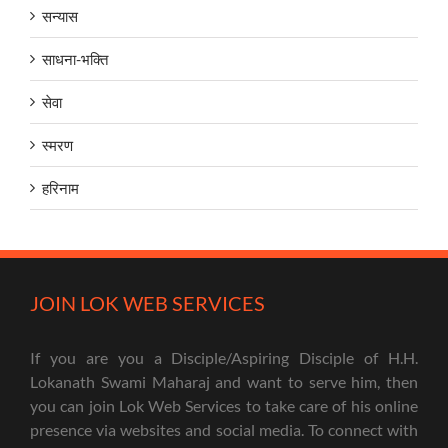
सन्यास
साधना-भक्ति
सेवा
स्मरण
हरिनाम
JOIN LOK WEB SERVICES
If you are you a Disciple/Aspiring Disciple of H.H.
Lokanath Swami Maharaj and want to serve him, then
you can join Lok Web Services to take care of his online
presence via websites and social media. To connect with