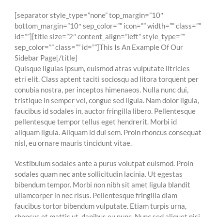
[separator style_type=”none” top_margin=”10″
bottom_margin=”10″ sep_color=”” icon=”” width=”” class=””
id=””][title size=”2″ content_align=”left” style_type=””
sep_color=”” class=”” id=””]This Is An Example Of Our
Sidebar Page[/title]
Quisque ligulas ipsum, euismod atras vulputate iltricies
etri elit. Class aptent taciti sociosqu ad litora torquent per
conubia nostra, per inceptos himenaeos. Nulla nunc dui,
tristique in semper vel, congue sed ligula. Nam dolor ligula,
faucibus id sodales in, auctor fringilla libero. Pellentesque
pellentesque tempor tellus eget hendrerit. Morbi id
aliquam ligula. Aliquam id dui sem. Proin rhoncus consequat
nisl, eu ornare mauris tincidunt vitae.
Vestibulum sodales ante a purus volutpat euismod. Proin
sodales quam nec ante sollicitudin lacinia. Ut egestas
bibendum tempor. Morbi non nibh sit amet ligula blandit
ullamcorper in nec risus. Pellentesque fringilla diam
faucibus tortor bibendum vulputate. Etiam turpis urna,
rhoncus et mattis ut, dapibus eu nunc. Nunc sed aliquet nisi.