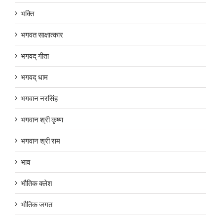
भक्ति
भगवत साक्षात्कार
भगवद् गीता
भगवद् धाम
भगवान नरसिंह
भगवान श्री कृष्ण
भगवान श्री राम
भाव
भौतिक क्लेश
भौतिक जगत