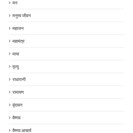
मन
मनुष्य जीवन
महाजन
महामंत्र
माया
मृत्यु
राधारानी
रामायण
वृंदावन
वैष्णव
वैष्णव आचार्य