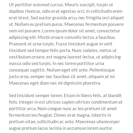
Ut porttitor euismod cursus. Mauris suscipit, turpis ut
dapibus rhoncus, odio erat egestas orci, in sollicitudin enim
erat id est. Sed auctor gravida arcu, nec fringilla orci aliquet
ut. Nullam eu pretium purus. Maecenas fermentum posuere
sem vel posuere. Lorem ipsum dolor sit amet, consectetur
adipiscing elit. Morbi ornare convallis lectus a faucibus.
Praesent et urna turpis. Fusce tincidunt augue in velit
tincidunt sed tempor felis porta. Nunc sodales, metus ut
vestibulum ornare, est magna laoreet lectus, ut adipiscing
massa odio sed turpis. In nec lorem porttitor urna
consequat sagittis. Nullam eget elit ante. Pellentesque
justo urna, semper nec faucibus sit amet, aliquam at mi.
Maecenas eget diam nec mi dignissim pharetra.
Sed tincidunt semper lorem. Etiam in libero felis, at blandit
felis. Integer in est ultrices sapien ultrices condimentum at
porttitor arcu. Nam congue nunc ac leo pretium sit amet
fermentum leo feugiat. Donec erat magna, lobortis in
pretium vitae, sollicitudin ac ante. Maecenas ullamcorper
augue pretium lacus lacinia in accumsan lorem auctor.