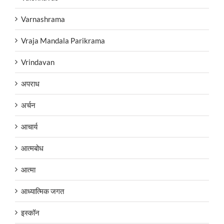
Varnashrama
Vraja Mandala Parikrama
Vrindavan
अपराध
अर्चन
आचार्य
आत्मबोध
आत्मा
आध्यात्मिक जगत
इस्कॉन