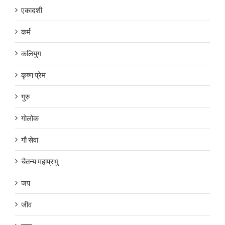
एकादशी
कर्म
कलियुग
कृष्ण प्रेम
गुरु
गोलोक
गौ सेवा
चैतन्य महाप्रभु
जप
जीव