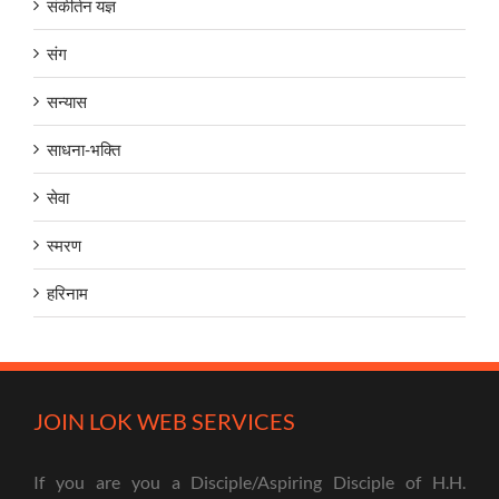
संकीर्तन यज्ञ
संग
सन्यास
साधना-भक्ति
सेवा
स्मरण
हरिनाम
JOIN LOK WEB SERVICES
If you are you a Disciple/Aspiring Disciple of H.H.