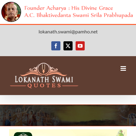
Skip
lokanath.swami@pamho.net
to
content
Facebook
X
YouTube