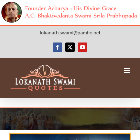
Skip
lokanath.swami@pamho.net
to
content
Facebook
X
YouTube