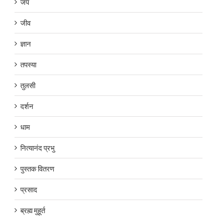
जप
जीव
ज्ञान
तपस्या
तुलसी
दर्शन
धाम
नित्यानंद प्रभु
पुस्तक वितरण
प्रसाद
ब्रह्म मुहूर्त